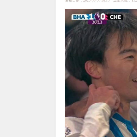
发布日期：2025-03-06 14:16 点击次数：152