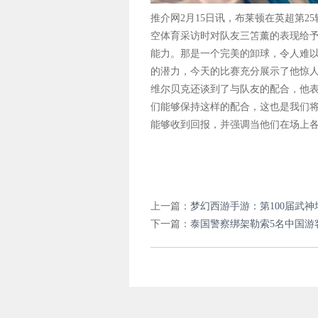
推介网2月15日讯，布莱顿在英超第
空体育采访时对队友三笘薰的表现给予
能力。那是一个完美的卸球，令人难以
的潜力，今天的比赛充分展示了他惊
维尔贝克还谈到了与队友的配合，他表
们能够保持这样的配合，这也是我们将
能够收到回报，并强调当他们在场上
上一篇：
梦幻西游手游：第100届武
下一篇：
泰国警察绑架勒索5名中国游